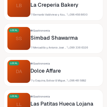
La Creperia Bakery
LB
Bernardo Valdivieso y Azuay, Loja, Ecuador
098 458 8600
LOCAL
🍔
Gastronomía
Simbad Shawarma
SS
Mercadillo y, Antonio José de Sucre, Loja, Ecuador
099 336 6326
LOCAL
🍔
Gastronomía
Dolce Affare
DA
y Esquina, Bolivar & Miguel Riofrío, Loja, Ecuador
098 481 5882
LOCAL
🍔
Gastronomía
Las Patitas Hueca Lojana
LL