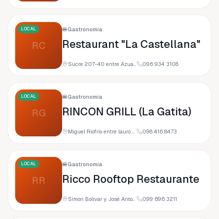
LOCAL
🍔
Gastronomía
Restaurant "La Castellana"
RC
Sucre 207-40 entre Azuay y Miguel Riofrio (Interior, 110101 Loja, Ecuador
096 934 3108
LOCAL
🍔
Gastronomía
RINCON GRILL (La Gatita)
RG
Miguel Riofrío entre lauro Guerrero, y y Av. Manuel Agustín Aguirre, Loja, Ecuador
098 416 8473
LOCAL
🍔
Gastronomía
Ricco Rooftop Restaurante
RR
Simón Bolívar y José Antonio Eguiguren 201-17 y, 110150 Loja, Ecuador
099 696 3211