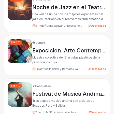
Noche de Jazz en el Teatro Benjamin Carrion
Una velada unica con los mejores exponentes del
jazz ecuatoriano en el teatro mas emblematico de
Loja.
27 feb.
Calle Bolivar y Rocafuerte, Loja
Destacado
EVENTO
🎭
Cultura
Exposicion: Arte Contemporaneo Lojano
Muestra colectiva de 15 artistas plasticos de la
provincia de Loja.
1 mar.
Calle Colon y Bernardo Valdivieso, Loja
Destacado
EVENTO
🎵
Conciertos
Festival de Musica Andina Loja 2026
Tres dias de musica andina con artistas de
Ecuador, Peru y Bolivia.
7 mar.
Av. 18 de Noviembre, Loja
Destacado