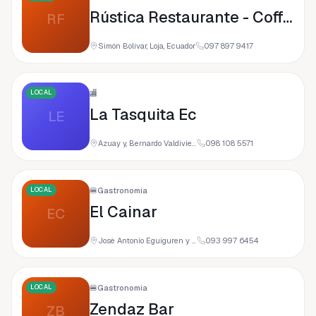
Rústica Restaurante - Coffee Shop - Food
RF
Simón Bolívar, Loja, Ecuador
097 897 9417
LOCAL
🏬
La Tasquita Ec
LE
Azuay y, Bernardo Valdivieso, 110108 Loja, Ecuador
098 108 5571
LOCAL
🍔
Gastronomía
El Cainar
EC
José Antonio Eguiguren y 24 de Mayo, Loja, Ecuador
093 997 6454
LOCAL
🍔
Gastronomía
Zendaz Bar
ZB