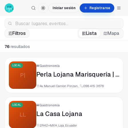
Iniciar sesión
Registrarse
Filtros
Lista
Mapa
76
resultados
LOCAL
🍔
Gastronomía
Perla Lojana Marisquería | marisquería | ceviche | Restaurant | Mirador | Loja |
P|
Av. Manuel Carrión Pinzano y de paso 110101, 110101 Loja, Ecuador
098 415 3676
LOCAL
🍔
Gastronomía
La Casa Lojana
LL
2R42+MXH, Loja, Ecuador