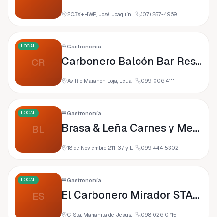
2Q3X+HWP, José Joaquín de Olmedo, Loja, Ecuador
(07) 257-4969
LOCAL
🍔
Gastronomía
Carbonero Balcón Bar Restaurante
CR
Av. Rio Marañon, Loja, Ecuador
099 006 4111
LOCAL
🍔
Gastronomía
Brasa & Leña Carnes y Menestras Loja
BL
18 de Noviembre 211-37 y, Loja, Ecuador
099 444 5302
LOCAL
🍔
Gastronomía
El Carbonero Mirador STALIN
ES
C. Sta. Marianita de Jesús, Loja, Ecuador
098 026 0715