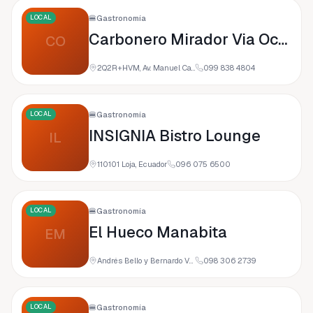
LOCAL
🍔
Gastronomía
Carbonero Mirador Via Occidental
CO
2Q2R+HVM, Av. Manuel Carrión Pinzano, Loja, Ecuador
099 838 4804
LOCAL
🍔
Gastronomía
INSIGNIA Bistro Lounge
IL
110101 Loja, Ecuador
096 075 6500
LOCAL
🍔
Gastronomía
El Hueco Manabita
EM
Andrés Bello y Bernardo Valdivieso &, Loja, Ecuador
098 306 2739
LOCAL
🍔
Gastronomía