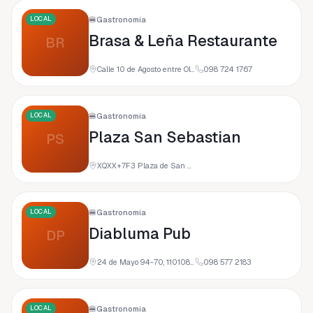
LOCAL
🍔
Gastronomía
Brasa & Leña Restaurante
BR
Calle 10 de Agosto entre Olmedo Y, Calle Juan Jose Peña, Loja, Ecuador
098 724 1767
LOCAL
🍔
Gastronomía
Plaza San Sebastian
PS
XQXX+7F3 Plaza de San Sebastián, Loja, Ecuador
LOCAL
🍔
Gastronomía
Diabluma Pub
DP
24 de Mayo 94-70, 110108 Loja, Ecuador
098 577 2183
LOCAL
🍔
Gastronomía