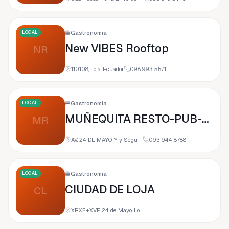
LOCAL
🍔
Gastronomía
New VIBES Rooftop
NR
110108, Loja, Ecuador
098 993 5571
LOCAL
🍔
Gastronomía
MUÑEQUITA RESTO-PUB-SHOW
MR
AV. 24 DE MAYO, Y y Segundo Cueva Celi, 110107 Loja, Ecuador
093 944 8788
LOCAL
🍔
Gastronomía
CIUDAD DE LOJA
CL
XRX2+XVF, 24 de Mayo, Loja, Ecuador