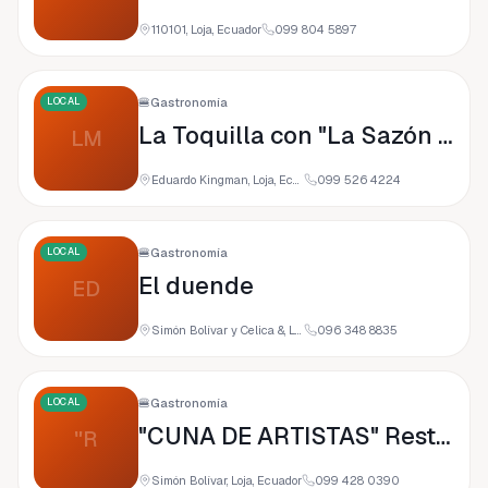
110101, Loja, Ecuador
099 804 5897
LOCAL
🍔
Gastronomía
La Toquilla con "La Sazón Manabita”
LM
Eduardo Kingman, Loja, Ecuador
099 526 4224
LOCAL
🍔
Gastronomía
El duende
ED
Simón Bolívar y Celica &, Loja, Ecuador
096 348 8835
LOCAL
🍔
Gastronomía
"CUNA DE ARTISTAS" Restaurante
"R
Simón Bolívar, Loja, Ecuador
099 428 0390