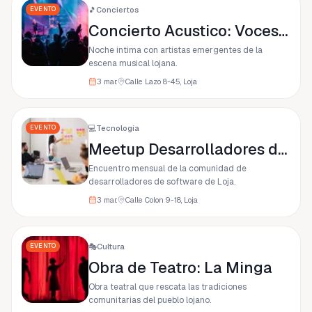
EVENTO
🎵
Conciertos
Concierto Acustico: Voces del Sur
Noche intima con artistas emergentes de la
escena musical lojana.
3 mar.
Calle Lazo 8-45, Loja
EVENTO
💻
Tecnología
Meetup Desarrolladores de Loja
Encuentro mensual de la comunidad de
desarrolladores de software de Loja.
3 mar.
Calle Colon 9-18, Loja
EVENTO
🎭
Cultura
Obra de Teatro: La Minga
Obra teatral que rescata las tradiciones
comunitarias del pueblo lojano.