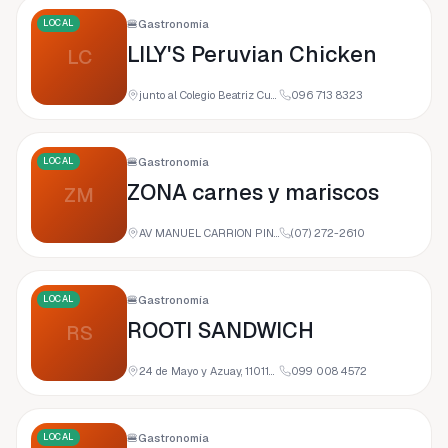
LOCAL
🍔
Gastronomía
LILY'S Peruvian Chicken
LC
junto al Colegio Beatriz Cueva de Ayora, Avenida Orillas del Zamora, Loja, Ecuador
096 713 8323
LOCAL
🍔
Gastronomía
ZONA carnes y mariscos
ZM
AV MANUEL CARRION PINZANO, Y y Clotario Paz, 110104 Loja, Ecuador
(07) 272-2610
LOCAL
🍔
Gastronomía
ROOTI SANDWICH
RS
24 de Mayo y Azuay, 110110 Loja, Ecuador
099 008 4572
LOCAL
🍔
Gastronomía