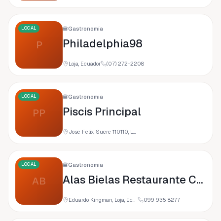
LOCAL
🍔
Gastronomía
Philadelphia98
P
Loja, Ecuador
(07) 272-2208
LOCAL
🍔
Gastronomía
Piscis Principal
PP
José Felix, Sucre 110110, Loja, Ecuador
LOCAL
🍔
Gastronomía
Alas Bielas Restaurante Café Bar
AB
Eduardo Kingman, Loja, Ecuador
099 935 8277