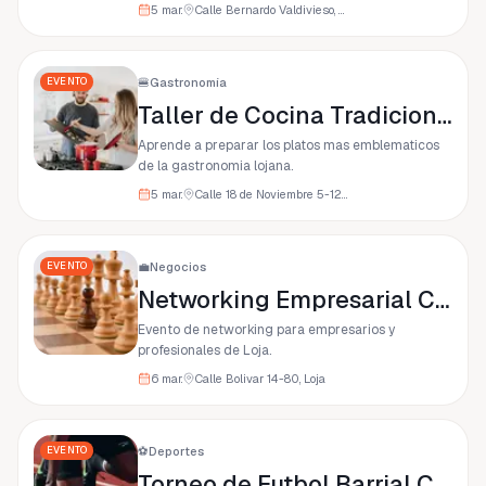
5 mar.
Calle Bernardo Valdivieso, Loja
EVENTO
🍔
Gastronomía
Taller de Cocina Tradicional Lojana
Aprende a preparar los platos mas emblematicos
de la gastronomia lojana.
5 mar.
Calle 18 de Noviembre 5-12, Loja
EVENTO
💼
Negocios
Networking Empresarial Camara de Comercio
Evento de networking para empresarios y
profesionales de Loja.
6 mar.
Calle Bolivar 14-80, Loja
EVENTO
⚽
Deportes
Torneo de Futbol Barrial Copa Loja