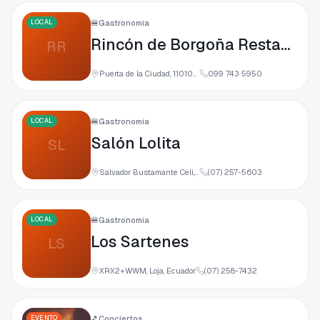
LOCAL
🍔
Gastronomía
Rincón de Borgoña Restaurante
RR
Puerta de la Ciudad, 110107 Loja, Ecuador
099 743 5950
LOCAL
🍔
Gastronomía
Salón Lolita
SL
Salvador Bustamante Celi, Loja, Ecuador
(07) 257-5603
LOCAL
🍔
Gastronomía
Los Sartenes
LS
XRX2+WWM, Loja, Ecuador
(07) 258-7432
EVENTO
🎵
Conciertos