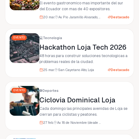
El evento gastronomico mas importante del sur
del Ecuador con mas de 40 expositores.
20 mar.
Av. Pio Jaramillo Alvarado, Loja
Destacado
EVENTO
💻
Tecnología
Hackathon Loja Tech 2026
48 horas para construir soluciones tecnologicas a
problemas reales de la ciudad.
25 mar.
San Cayetano Alto, Loja
Destacado
EVENTO
⚽
Deportes
Ciclovia Dominical Loja
Cada domingo las principales avenidas de Loja se
cierran para ciclistas y peatones.
27 feb.
Av. 18 de Noviembre (desde Parque Central), Loja