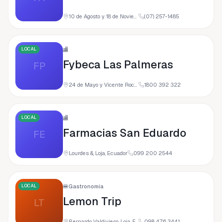
10 de Agosto y 18 de Noviembre, Loja, Ecuador
(07) 257-1485
LOCAL
🏬
Fybeca Las Palmeras
FP
24 de Mayo y Vicente Rocafuerte S/N Y, 110108 Loja, Ecuador
1800 392 322
LOCAL
🏬
Farmacias San Eduardo
FE
Lourdes &, Loja, Ecuador
099 200 2544
LOCAL
🍔
Gastronomía
Lemon Trip
LT
Bernardo Valdivieso, Loja, Ecuador
098 476 3441