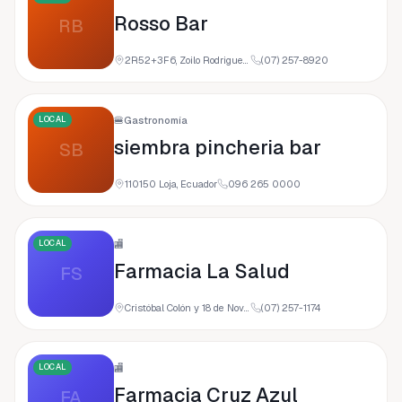
Rosso Bar
RB
2R52+3F6, Zoilo Rodriguez, Loja, Ecuador
(07) 257-8920
LOCAL
🍔
Gastronomía
siembra pincheria bar
SB
110150 Loja, Ecuador
096 265 0000
LOCAL
🏬
Farmacia La Salud
FS
Cristóbal Colón y 18 de Noviembre &, Loja, Ecuador
(07) 257-1174
LOCAL
🏬
Farmacia Cruz Azul
FA