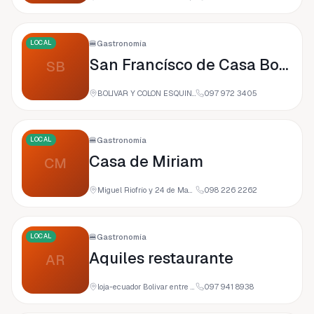
LOCAL
🍔
Gastronomía
San Francísco de Casa Bolívar
SB
BOLIVAR Y COLON ESQUINA 110101, 110101 Loja, Ecuador
097 972 3405
LOCAL
🍔
Gastronomía
Casa de Miriam
CM
Miguel Riofrío y 24 de Mayo 166- 22, 110150 Loja, Ecuador
098 226 2262
LOCAL
🍔
Gastronomía
Aquiles restaurante
AR
loja-ecuador Bolivar entre Mercadillo y Lourdes CC EL ROSAL, 110102 Loja, Ecuador
097 941 8938