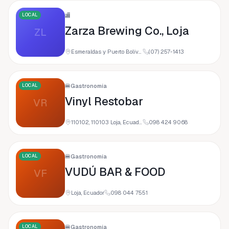
LOCAL
🏬
Zarza Brewing Co., Loja
ZL
Esmeraldas y Puerto Bolívar, Loja, Ecuador
(07) 257-1413
LOCAL
🍔
Gastronomía
Vinyl Restobar
VR
110102, 110103 Loja, Ecuador
098 424 9068
LOCAL
🍔
Gastronomía
VUDÚ BAR & FOOD
VF
Loja, Ecuador
098 044 7551
LOCAL
🍔
Gastronomía