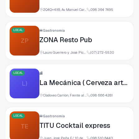
2Q4Q+4X8, Av. Manuel Carrión Pinzano, Loja, Ecuador
098 364 7495
LOCAL
🍔
Gastronomía
ZONA Resto Pub
ZP
Lauro Guerrero y José Picoita, 110107 Loja, Ecuador
(07) 272-5530
LOCAL
🏬
La Mecánica ( Cerveza artesanal Loja )
L)
Clodoveo Carrión, Frente al Registro de la Propiedad, y y Segundo Cueva Celi, 110108 Loja, Ecuador
098 666 4281
LOCAL
🍔
Gastronomía
TITU Cocktail express
TE
Juan José Peña E/ 10 de agosto, y y José Antonio Eguiguren, 110108 Loja, Ecuador
098 510 8443