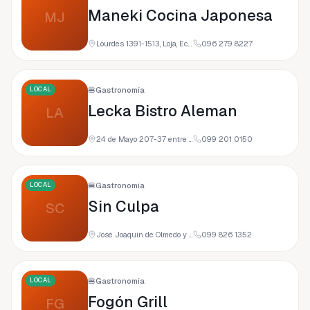
Maneki Cocina Japonesa
MJ
Lourdes 1391-1513, Loja, Ecuador
096 279 8227
LOCAL
🍔
Gastronomía
Lecka Bistro Aleman
LA
24 de Mayo 207-37 entre Miguel Riofrio, y y Azuay, Loja, Ecuador
099 201 0150
LOCAL
🍔
Gastronomía
Sin Culpa
SC
José Joaquín de Olmedo y Miguel Riofrío, 110108 Loja, Ecuador
099 826 1352
LOCAL
🍔
Gastronomía
Fogón Grill
FG